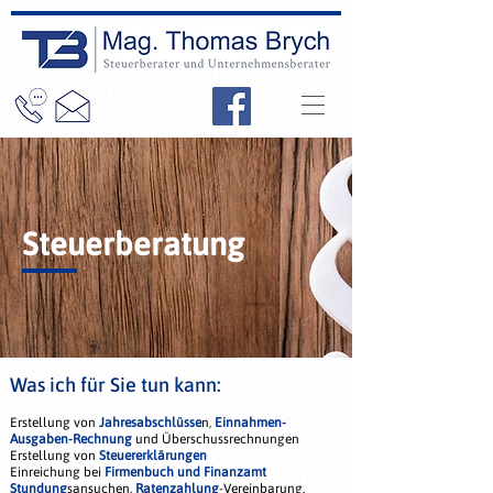
Steuerberatung
Was ich für Sie tun kann:
Erstellung von
Jahresabschlüsse
n
,
Einnahmen-
Ausgaben-Rechnung
und
Überschussrechnungen
Erstellung von
Steuererklärungen
Einreichung bei
Firmenbuch und Finanzamt
Stundung
sansuchen,
Ratenzahlung
-Vereinbarung,