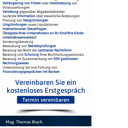
Verlängerung von Fristen
oder
Herabsetzung
von
Vorauszahlungen
Vertretung
gegenüber Abgabenbehörden
laufende
Information
über steuerliche Änderungen
Planung von
Neugründungen
Umgründungen
sowie Liquidationen
internationalen Steuerfragen
Übergabe Ihres Unternehmens an Ihr Kind/Ihre Kinder
Unternehmensverkauf
Sanierungsberatung
Abwicklung von
Betriebsprüfungen
Beratung bei Wahl der
optimalen Rechtsform
Beratung und
Schulung
Ihres Buchhaltungspersonals
Beratung im Zusammenhang mit
EDV-gestütztem
Rechnungswesen
Unterstützung bei und Führung von
Finanzierungsgesprächen mit Banken
Vereinbaren Sie ein
kostenloses Erstgespräch
Termin vereinbaren
Mag. Thomas Brych
Steuerberater und Unternehmensberater